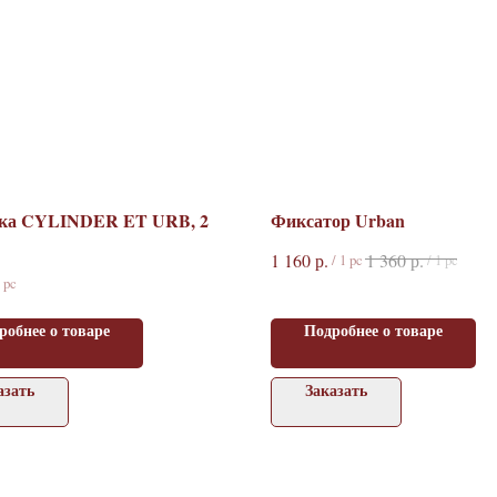
ка CYLINDER ET URB, 2
Фиксатор Urban
р.
р.
1 160
1 360
/
1 pc
/
1 pc
 pc
робнее о товаре
Подробнее о товаре
азать
Заказать