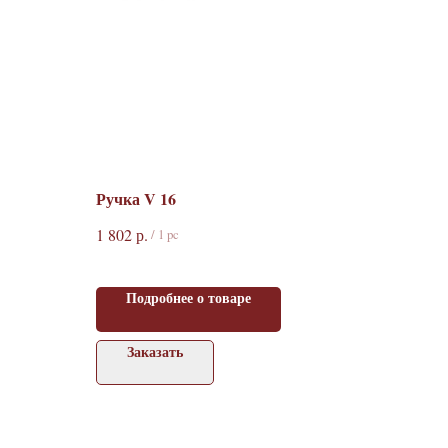
Ручка V 16
р.
1 802
/
1 pc
Подробнее о товаре
Заказать