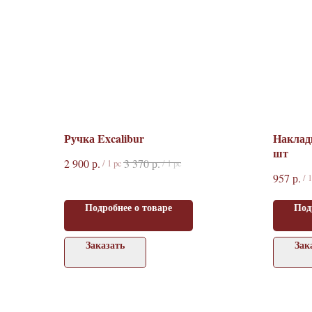
Ручка Excalibur
Наклад
шт
р.
р.
2 900
3 370
/
1 pc
/
1 pc
р.
957
/
1
Подробнее о товаре
Под
Заказать
Зак