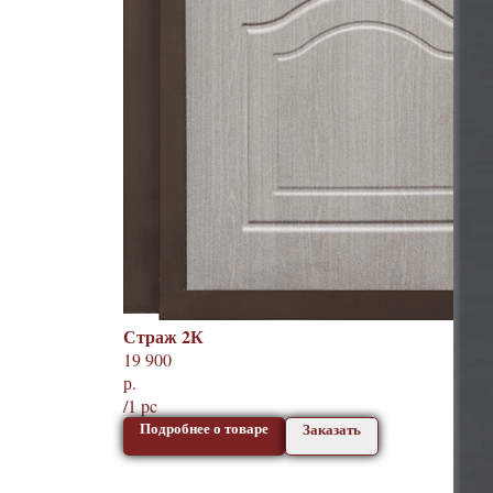
Страж 2К
19 900
р.
/
1 pc
Подробнее о товаре
Заказать