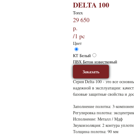
DELTA 100
Torex
29 650
р.
/
1 pc
Цвет
КТ Белый
ПВХ Бетон известковый
Заказать
Cерия Delta-100 - это все основ
надежной в эксплуатации: качест
базовые защитные свойства и дос
Заполнение полотна: 3-компон
Регулировка полотна: эксцентри
Исполнение: Металл / Мдф
Звукоизоляция: 2 контура уплотн
Толщина полотна: 90 мм