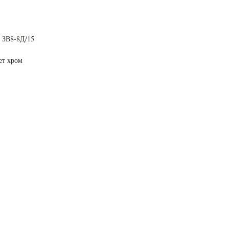
o ЗВ8-8Д/15
ет хром