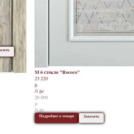
азать
M 6 стекло "Rococo"
23 220
р.
/
1 pc
26 000
р.
/
1 pc
Подробнее о товаре
Заказать