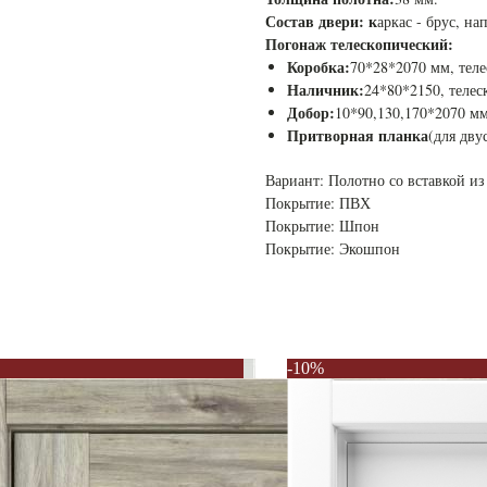
Состав двери: к
аркас - брус, н
Погонаж телескопический:
Коробка:
70*28*2070 мм, тел
Наличник:
24*80*2150, теле
Добор:
10*90,130,170*2070 м
Притворная планка
(для дву
Вариант: Полотно со вставкой из
Покрытие: ПВХ
Покрытие: Шпон
Покрытие: Экошпон
-10%