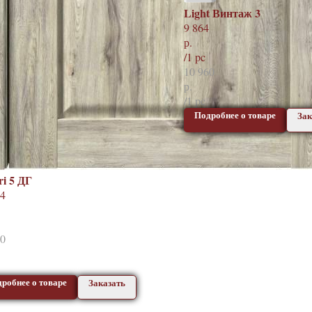
Light Винтаж 3
9 864
р.
/
1 pc
10 960
р.
/
1 pc
Подробнее о товаре
Зак
ri 5 ДГ
84
60
робнее о товаре
Заказать