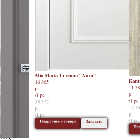
Mia Maria 1 стекло "Aura"
Kant
16 865
11 5
р.
р.
/
1 pc
/
1 pc
18 572
12 7
р.
р.
/
1 pc
/
1 pc
Подробнее о товаре
Заказать
Под