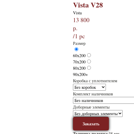
Vista V28
Vista
13 800
р.
/
1 pc
Размер
60х200
70х200
80х200
90х200+
Коробка с уплотнителем
Комплект наличников
Доборные элементы
Заказать
Толщина полотна:
38 мм.