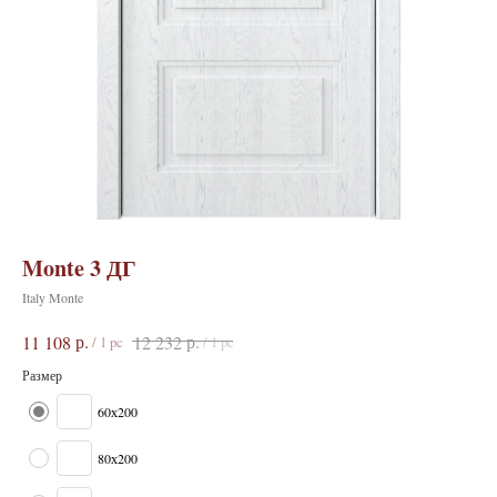
Monte 3 ДГ
Italy Monte
р.
р.
11 108
12 232
/
1 pc
/
1 pc
Размер
60х200
80х200