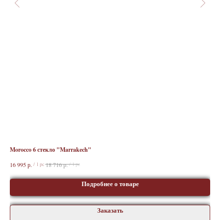
Morocco 6 стекло "Marrakech"
Kan
р.
р.
16 995
18 716
11 
/
1 pc
/
1 pc
Подробнее о товаре
Заказать