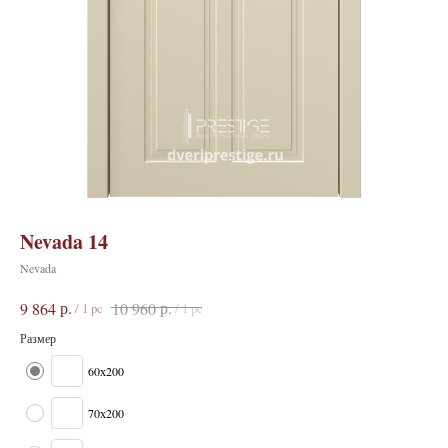
Nevada 14
Nevada
р.
р.
9 864
10 960
/
1 pc
/
1 pc
Размер
60х200
70х200