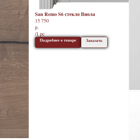
San Remo S6 стекло Виола
15 750
р.
/
1 pc
Подробнее о товаре
Заказать