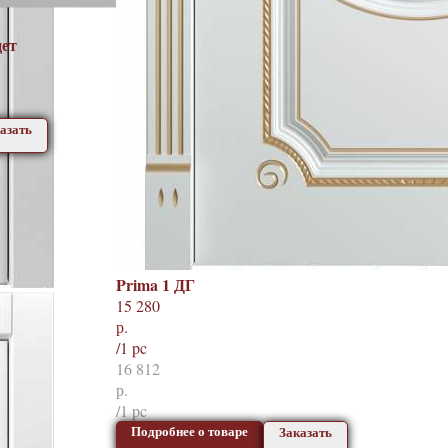
цет
азать
Prima 1 ДГ
15 280
р.
/
1 pc
16 812
р.
/
1 pc
Подробнее о товаре
Заказать