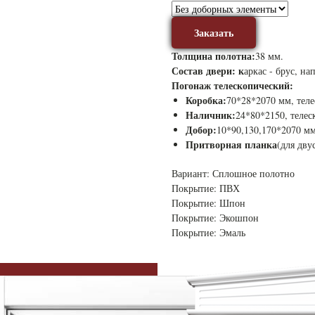
Заказать
Толщина полотна:
38 мм.
Состав двери: к
аркас - брус, н
Погонаж телескопический:
Коробка:
70*28*2070 мм, тел
Наличник:
24*80*2150, теле
Добор:
10*90,130,170*2070 м
Притворная планка
(для дву
Вариант: Сплошное полотно
Покрытие: ПВХ
Покрытие: Шпон
Покрытие: Экошпон
Покрытие: Эмаль