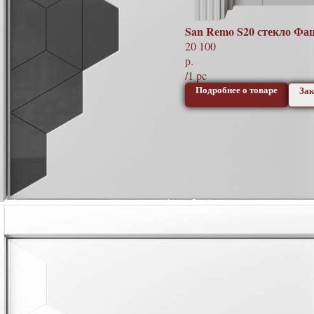
San Remo S20 стекло Фа
20 100
р.
/
1 pc
Подробнее о товаре
Зак