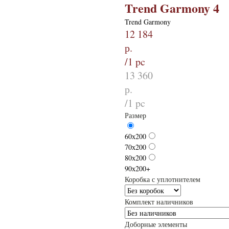
Trend Garmony 4
Trend Garmony
12 184
р.
/
1 pc
13 360
р.
/
1 pc
Размер
60х200
70х200
80х200
90х200+
Коробка с уплотнителем
Комплект наличников
Доборные элементы