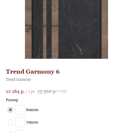
Trend Garmony 6
Trend Garmony
12 184
р.
13 360
р.
/
1 pc
/
1 pc
Размер
60х200
70х200