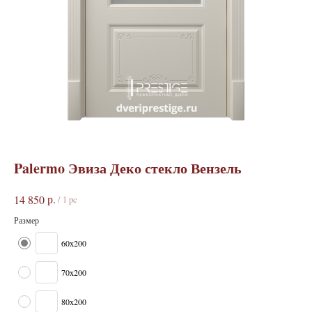
Palermo Эвиза Деко стекло Вензель
р.
14 850
/
1 pc
Размер
60х200
70х200
80х200